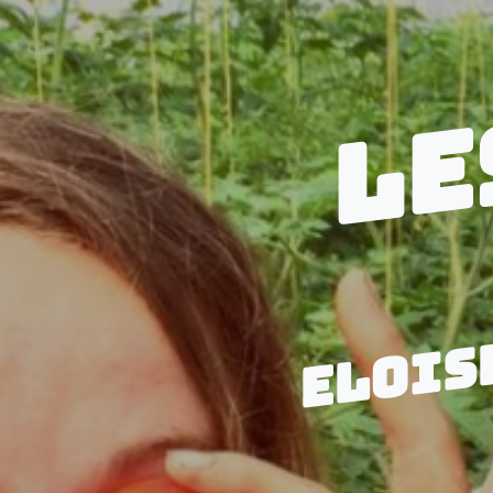
LE
ELOIS